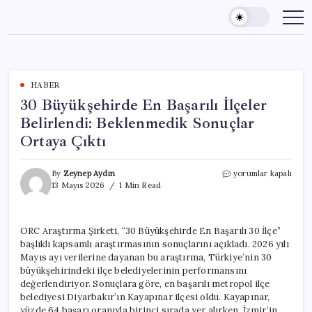
Skip
to
content
HABER
30 Büyükşehirde En Başarılı İlçeler
Belirlendi: Beklenmedik Sonuçlar
Ortaya Çıktı
30
By
Zeynep Aydın
yorumlar kapalı
Büyükşehirde
13 Mayıs 2026
1 Min Read
En
Başarılı
İlçeler
ORC Araştırma Şirketi, “30 Büyükşehirde En Başarılı 30 İlçe”
Belirlendi:
başlıklı kapsamlı araştırmasının sonuçlarını açıkladı. 2026 yılı
Beklenmedik
Sonuçlar
Mayıs ayı verilerine dayanan bu araştırma, Türkiye’nin 30
Ortaya
büyükşehirindeki ilçe belediyelerinin performansını
Çıktı
değerlendiriyor. Sonuçlara göre, en başarılı metropol ilçe
için
belediyesi Diyarbakır’ın Kayapınar ilçesi oldu. Kayapınar,
yüzde 64 başarı oranıyla birinci sırada yer alırken, İzmir’in