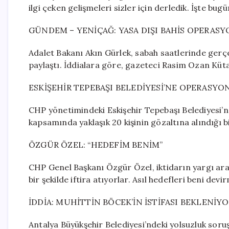
ilgi çeken gelişmeleri sizler için derledik. İşte bu
GÜNDEM – YENİÇAĞ: YASA DIŞI BAHİS OPERAS
Adalet Bakanı Akın Gürlek, sabah saatlerinde gerçe
paylaştı. İddialara göre, gazeteci Rasim Ozan Kütah
ESKİŞEHİR TEPEBAŞI BELEDİYESİ’NE OPERASYON
CHP yönetimindeki Eskişehir Tepebaşı Belediyesi’
kapsamında yaklaşık 20 kişinin gözaltına alındığı bil
ÖZGÜR ÖZEL: “HEDEFİM BENİM”
CHP Genel Başkanı Özgür Özel, iktidarın yargı arac
bir şekilde iftira atıyorlar. Asıl hedefleri beni de
İDDİA: MUHİTTİN BÖCEK’İN İSTİFASI BEKLENİY
Antalya Büyükşehir Belediyesi’ndeki yolsuzluk soruş