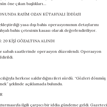
Çıkan
günün öne çıkan başlıkları…
Gelişmeler
için
YONUNDA RASİM OZAN KÜTAHYALI İDDİASI
kleştirdiği yasa dışı bahis operasyonunun detaylarını
yalı bahis çetesinin kasası olarak değerlendiriliyor.
: 20 KİŞİ GÖZALTINA ALINDI
ne sabah saatlerinde operasyon düzenlendi. Operasyon
dirildi.
ılığıyla herkese saldırdığını ileri sürdü. “Gözleri dönmüş
virmek” şeklinde açıklamada bulundu.
OR
turmasıyla ilgili çarpıcı bir iddia gündeme geldi. Gazetec