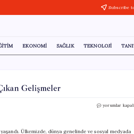
Subscribe t
ĞİTİM
EKONOMİ
SAĞLIK
TEKNOLOJİ
TANI
Çıkan Gelişmeler
14
yorumlar kapal
Mayıs
2026
Türkiye’de
Öne
 yaşandı. Ülkemizde, dünya genelinde ve sosyal medyada