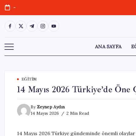
Skip
-
to
content
https://www.facebook.com/
https://twitter.com/
https://t.me/
https://www.instagram.com/
https://youtube.com/
ANA SAYFA
E
EĞITIM
14 Mayıs 2026 Türkiye’de Öne 
By
Zeynep Aydın
14 Mayıs 2026
2 Min Read
14 Mayıs 2026 Türkiye gündeminde önemli olaylar