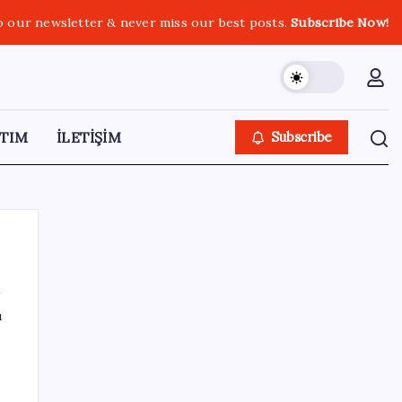
o our newsletter & never miss our best posts.
Subscribe Now!
TIM
İLETİŞİM
Subscribe
ı
SON YAZILAR
Çin resti çekti, ABD şirketlerine kapıyı
kapattı: ‘Başka seçeneğimiz kalmadı’