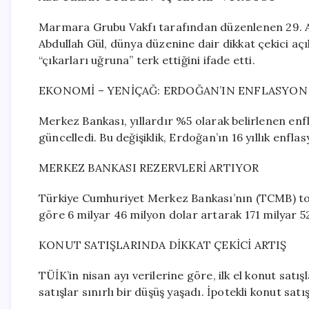
Marmara Grubu Vakfı tarafından düzenlenen 29. 
Abdullah Gül, dünya düzenine dair dikkat çekici aç
“çıkarları uğruna” terk ettiğini ifade etti.
EKONOMİ – YENİÇAĞ: ERDOĞAN’IN ENFLASYON 
Merkez Bankası, yıllardır %5 olarak belirlenen enf
güncelledi. Bu değişiklik, Erdoğan’ın 16 yıllık enfl
MERKEZ BANKASI REZERVLERİ ARTIYOR
Türkiye Cumhuriyet Merkez Bankası’nın (TCMB) top
göre 6 milyar 46 milyon dolar artarak 171 milyar 5
KONUT SATIŞLARINDA DİKKAT ÇEKİCİ ARTIŞ
TÜİK’in nisan ayı verilerine göre, ilk el konut satış
satışlar sınırlı bir düşüş yaşadı. İpotekli konut satış