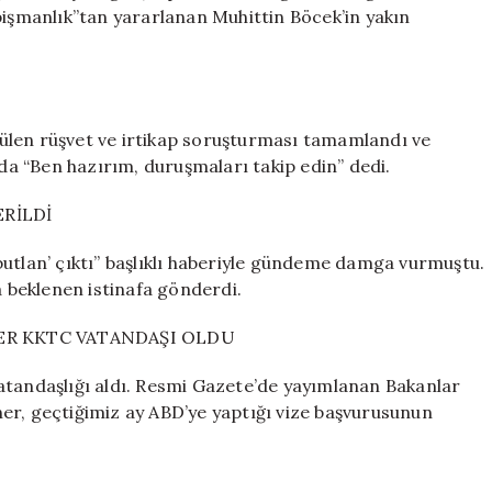
pişmanlık”tan yararlanan Muhittin Böcek’in yakın
ülen rüşvet ve irtikap soruşturması tamamlandı ve
a “Ben hazırım, duruşmaları takip edin” dedi.
ERİLDİ
butlan’ çıktı” başlıklı haberiyle gündeme damga vurmuştu.
a beklenen istinafa gönderdi.
NER KKTC VATANDAŞI OLDU
atandaşlığı aldı. Resmi Gazete’de yayımlanan Bakanlar
er, geçtiğimiz ay ABD’ye yaptığı vize başvurusunun