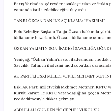
Barış Yarkadaş, görevden uzaklaştırılan ve “etkin 
zamanda istifa edebileceğini duyurdu.
TANJU ÖZCAN’DAN İLK AÇIKLAMA: “HAZIRIM”
Bolu Belediye Başkanı Tanju Özcan hakkında yürüt
iddianame hazırlandı. Özcan, iddianame sonrasınd
ÖZKAN YALIM’IN SON İFADESİ SAVCILIĞA GÖND
Yeniçağ, “Özkan Yalım’ın son ifadesinden ‘mutlak 
Savcılık, Yalım’ın ifadesini mutlak butlan davasınd
AK PARTİ’Lİ ESKİ MİLLETVEKİLİ MEHMET METİ
Eski AK Parti milletvekili Mehmet Metiner, KKTC v
Kurulu kararı ile KKTC vatandaşlığına geçen Metin
reddedilmesiyle dikkat çekmişti.
ABDULLAH GÜL’DEN “İÇ CEPHE” VURGUSU